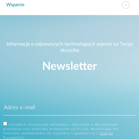
Wsparcie
Informacje o najnowszych technologiach wprost na Twoją
skrzynkę
Newsletter
Chciałbym otrzymywać aktualności, informacje o aktualizacjach
produktów oraz materiały promocyjne od D-Link. Wypełniając ten
formularz, potwierdzasz, że rozumiesz i zgadzasz się z
Polityką
Prywatności
.