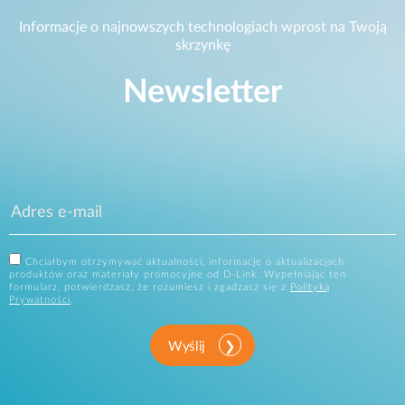
Informacje o najnowszych technologiach wprost na Twoją
skrzynkę
Newsletter
Chciałbym otrzymywać aktualności, informacje o aktualizacjach
produktów oraz materiały promocyjne od D-Link. Wypełniając ten
formularz, potwierdzasz, że rozumiesz i zgadzasz się z
Polityką
Prywatności
.
Wyślij