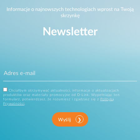
Informacje o najnowszych technologiach wprost na Twoją
skrzynkę
Newsletter
Chciałbym otrzymywać aktualności, informacje o aktualizacjach
produktów oraz materiały promocyjne od D-Link. Wypełniając ten
formularz, potwierdzasz, że rozumiesz i zgadzasz się z
Polityką
Prywatności
.
Wyślij