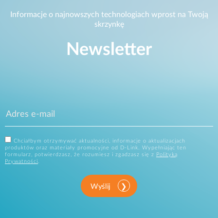
Informacje o najnowszych technologiach wprost na Twoją
skrzynkę
Newsletter
Chciałbym otrzymywać aktualności, informacje o aktualizacjach
produktów oraz materiały promocyjne od D-Link. Wypełniając ten
formularz, potwierdzasz, że rozumiesz i zgadzasz się z
Polityką
Prywatności
.
Wyślij