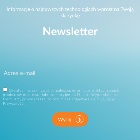
Informacje o najnowszych technologiach wprost na Twoją
skrzynkę
Newsletter
Chciałbym otrzymywać aktualności, informacje o aktualizacjach
produktów oraz materiały promocyjne od D-Link. Wypełniając ten
formularz, potwierdzasz, że rozumiesz i zgadzasz się z
Polityką
Prywatności
.
Wyślij