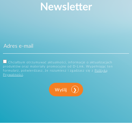
Newsletter
Chciałbym otrzymywać aktualności, informacje o aktualizacjach
produktów oraz materiały promocyjne od D-Link. Wypełniając ten
formularz, potwierdzasz, że rozumiesz i zgadzasz się z
Polityką
Prywatności
.
Wyślij