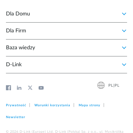
Dla Domu
Dla Firm
Baza wiedzy
D‑Link
PL|PL
Prywatność
Warunki korzystania
Mapa strony
Newsletter
© 2026 D‑Link (Europe) Ltd. D-Link (Polska) Sp. z o.o., ul. Mysikrólika