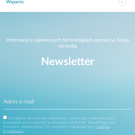
Wsparcie
Informacje o najnowszych technologiach wprost na Twoją
skrzynkę
Newsletter
Chciałbym otrzymywać aktualności, informacje o aktualizacjach
produktów oraz materiały promocyjne od D-Link. Wypełniając ten
formularz, potwierdzasz, że rozumiesz i zgadzasz się z
Polityką
Prywatności
.