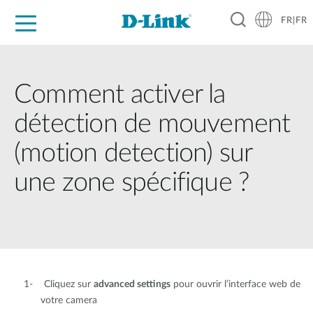
FR|FR
Grand Public
Entreprises
Industrie
Support
Ressources
Partenaires
Comment activer la
détection de mouvement
(motion detection) sur
une zone spécifique ?
1- Cliquez sur
advanced settings
pour ouvrir l’interface web de
votre camera