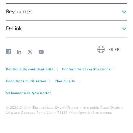
Ressources
D‑Link
FR|FR
Politique de confidentialité
Conformité et certifications
Conditions d'utilisation
Plan du site
S'abonner à la Newsletter
© 2026 D‑Link (Europe) Ltd. D-Link France – Immeuble Place Ovale –
14 place Georges Pompidou – 78180 -Montigny-le-Bretonneux