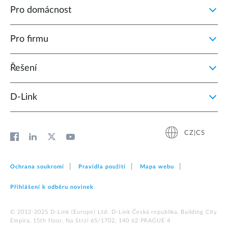
Pro domácnost
Pro firmu
Řešení
D‑Link
CZ|CS
Ochrana soukromí
Pravidla použití
Mapa webu
Přihlášení k odběru novinek
© 2012‑2025 D‑Link (Europe) Ltd. D-Link Česká republika, Building City
Empira, 15th floor, Na Strzi 65/1702, 140 62 PRAGUE 4