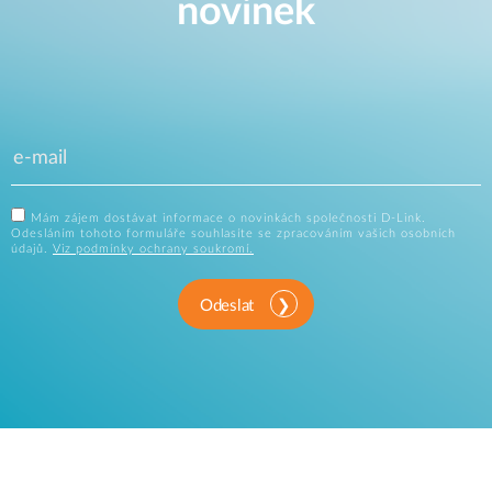
novinek
Mám zájem dostávat informace o novinkách společnosti D-Link.
Odesláním tohoto formuláře souhlasíte se zpracováním vašich osobních
údajů.
Viz podmínky ochrany soukromí.
Odeslat