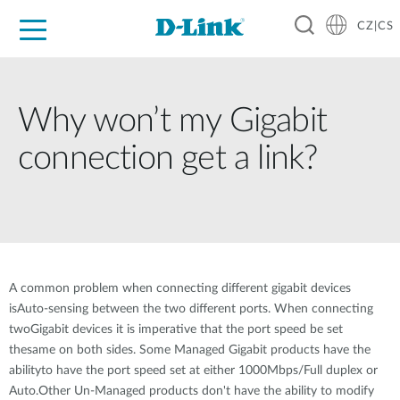
CZ|CS
Pro domácnost
Pro firmu
Pro průmysl
Kde koupit
Podpora
Zdroje
Partneři
Why won’t my Gigabit
connection get a link?
A common problem when connecting different gigabit devices
isAuto-sensing between the two different ports. When connecting
twoGigabit devices it is imperative that the port speed be set
thesame on both sides. Some Managed Gigabit products have the
abilityto have the port speed set at either 1000Mbps/Full duplex or
Auto.Other Un-Managed products don't have the ability to modify