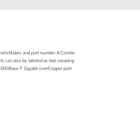
dohled
Automatizace
budov
Inteligentní
sloupy
 switchfabric and port number. A Combo
ts can also be labeled as
tied
, meaning
e 1000Base-T Gigabit overCopper port