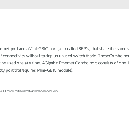
ernet port and aMini-GBIC port (also called SFP´s) that share the same
 of connectivity without taking up unused switch fabric. TheseCombo por
nly be used one at a time. AGigabit Ethernet Combo port consists of on
pty port thatrequires Mini-GBIC module).
SE-T copper port is automatically disabled andvice versa.