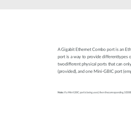
Jednoduché
inteligentní
přepínače
Nespravované
přepínače
PoE
přepínače
A Gigabit Ethernet Combo port is an Eth
port is a way to provide differenttypes
twodifferent physical ports that can o
Příslušenství
Správa
Kde koupit
(provided), and one Mini-GBIC port (em
Mediální
Cloudová
konvertory
správa sítě
Aktivní
Síťové
Note:
If a Mini-GBIC port is being used, then thecorresponding 1000BA
opticka
kontroléry
DAC kabely
PoE
adaptéry