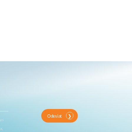
Odeslat
sti
ny