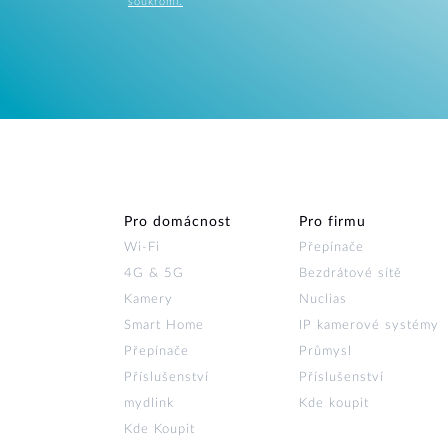
soukromí.
Pro domácnost
Pro firmu
Wi‑Fi
Přepínače
4G & 5G
Bezdrátové sítě
Kamery
Nuclias
Smart Home
IP kamerové systémy
Přepínače
Průmysl
Příslušenství
Příslušenství
mydlink
Kde koupit
Kde Koupit