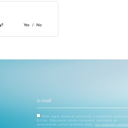
y?
Yes
No
Mám zájem dostávat informace o novinkách společno
D-Link. Odesláním tohoto formuláře souhlasíte se
zpracováním vašich osobních údajů.
Viz podmínky ochra