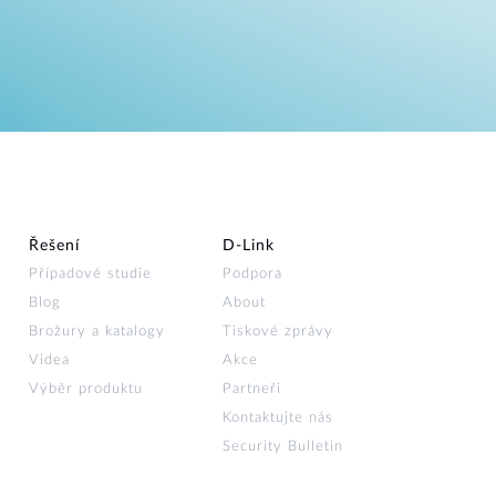
Řešení
D‑Link
Případové studie
Podpora
Blog
About
Brožury a katalogy
Tiskové zprávy
Videa
Akce
Výběr produktu
Partneři
Kontaktujte nás
Security Bulletin