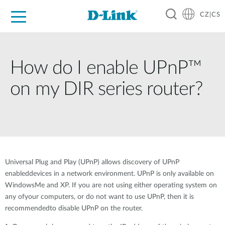
CZ|CS
Pro domácnost
Pro firmu
Pro průmysl
Kde koupit
Podpora
Zdroje
Partneři
How do I enable UPnP™
on my DIR series router?
Universal Plug and Play (UPnP) allows discovery of UPnP
enableddevices in a network environment. UPnP is only available on
WindowsMe and XP. If you are not using either operating system on
any ofyour computers, or do not want to use UPnP, then it is
recommendedto disable UPnP on the router.