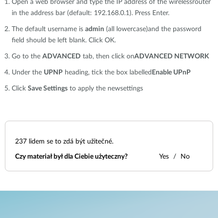
Open a web browser and type the IP address of the wirelessrouter
in the address bar (default: 192.168.0.1). Press Enter.
The default username is
admin
(all lowercase)and the password
field should be left blank. Click OK.
Go to the
ADVANCED
tab, then click on
ADVANCED NETWORK
Under the
UPNP
heading, tick the box labelled
Enable UPnP
Click
Save Settings
to apply the newsettings
237
lidem se to zdá být užitečné.
Czy materiał był dla Ciebie użyteczny?
Yes
No