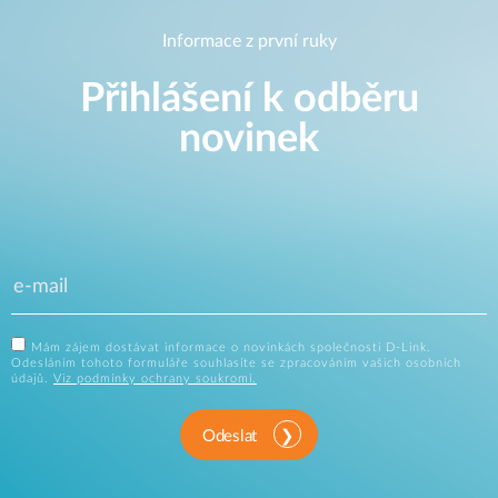
Informace z první ruky
Přihlášení k odběru
novinek
Mám zájem dostávat informace o novinkách společnosti D-Link.
Odesláním tohoto formuláře souhlasíte se zpracováním vašich osobních
údajů.
Viz podmínky ochrany soukromí.
Odeslat