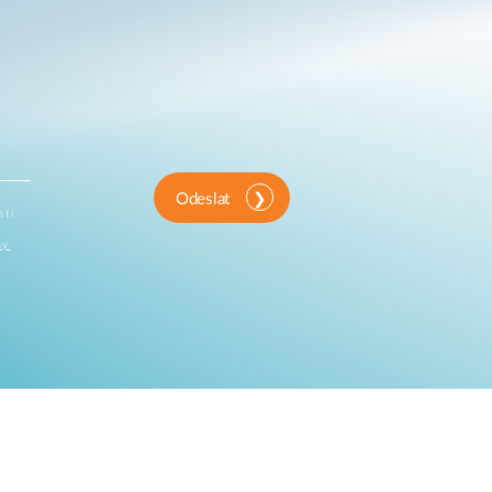
Odeslat
sti
ny