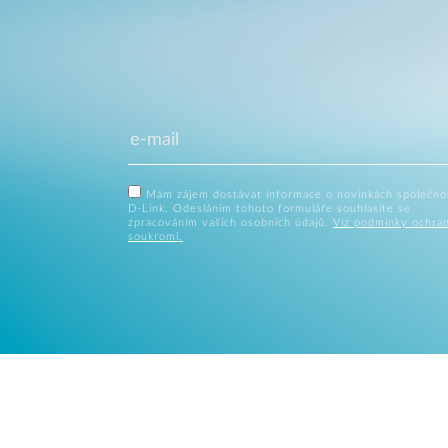
Mám zájem dostávat informace o novinkách společno
D-Link. Odesláním tohoto formuláře souhlasíte se
zpracováním vašich osobních údajů.
Viz podmínky ochra
soukromí.