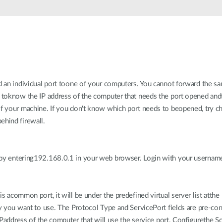
rd an individual port toone of your computers. You cannot forward the s
d toknow the IP address of the computer that needs the port opened and
of your machine. If you don't know which port needs to beopened, try c
ehind firewall.
 by entering192.168.0.1 in your web browser. Login with your usernam
is acommon port, it will be under the predefined virtual server list atth
ry you want to use. The Protocol Type and ServicePort fields are pre-con
e IPaddress of the computer that will use the service port. Configurethe 