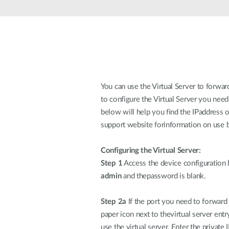
Jednoduché
inteligentní
přepínače
Nespravované
přepínače
PoE
přepínače
You can use the Virtual Server to forwa
to configure the Virtual Server you nee
below will help you find the IPaddress 
Příslušenství
Správa
Kde koupit
support website forinformation on use b
Mediální
Cloudová
konvertory
správa sítě
Configuring the Virtual Server:
Aktivní
Síťové
Step 1
Access the device configuration
opticka
kontroléry
admin
and thepassword is blank.
DAC kabely
PoE
Step 2a
If the port you need to forward 
adaptéry
paper icon next to thevirtual server ent
use the virtual server. Enter the privat