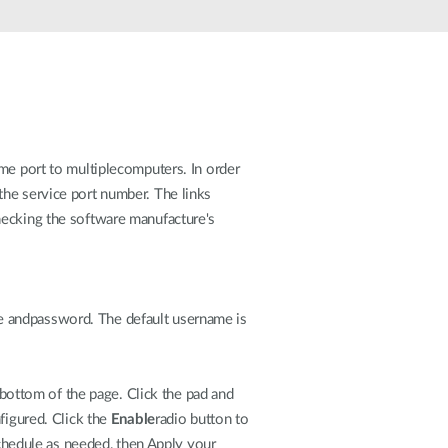
dohled
Automatizace
budov
Inteligentní
sloupy
ame port to multiplecomputers. In order
the service port number. The links
hecking the software manufacture's
e andpassword. The default username is
e bottom of the page. Click the pad and
figured. Click the
Enable
radio button to
Schedule as needed, then Apply your