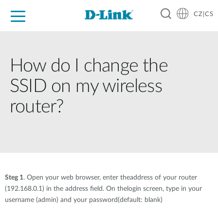
CZ|CS
Pro domácnost
Pro firmu
Pro průmysl
Kde koupit
Podpora
Zdroje
Partneři
How do I change the
SSID on my wireless
router?
Steg 1
. Open your web browser, enter theaddress of your router
(192.168.0.1) in the address field. On thelogin screen, type in your
username (admin) and your password(default: blank)