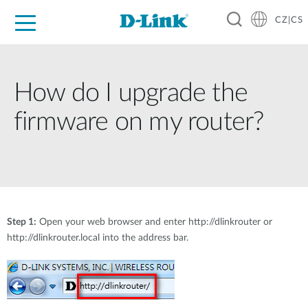
CZ|CS
Pro domácnost
Pro firmu
Pro průmysl
Kde koupit
Podpora
Zdroje
Partneři
How do I upgrade the
firmware on my router?
Step 1:
Open your web browser and enter http://dlinkrouter or
http://dlinkrouter.local into the address bar.