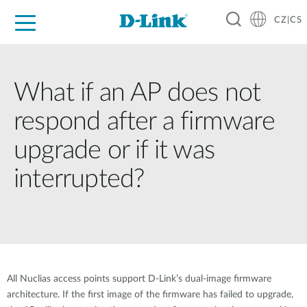
CZ|CS
Pro domácnost
Pro firmu
Pro průmysl
Kde koupit
Podpora
Zdroje
Partneři
What if an AP does not
respond after a firmware
upgrade or if it was
interrupted?
All Nuclias access points support D-Link’s dual-image firmware
architecture. If the first image of the firmware has failed to upgrade,