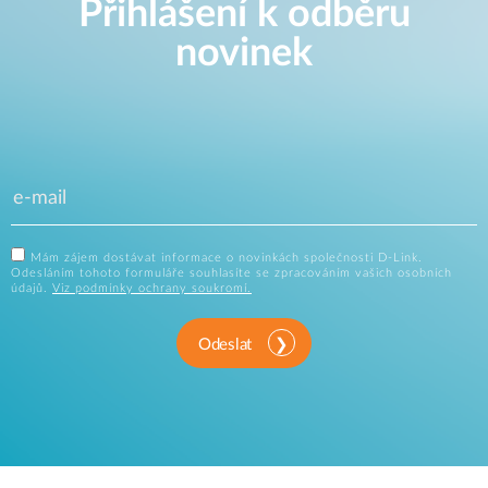
Přihlášení k odběru
novinek
Mám zájem dostávat informace o novinkách společnosti D-Link.
Odesláním tohoto formuláře souhlasíte se zpracováním vašich osobních
údajů.
Viz podmínky ochrany soukromí.
Odeslat