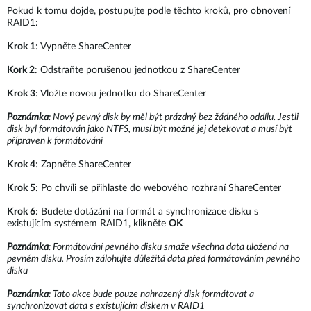
Pokud k tomu dojde, postupujte podle těchto kroků, pro obnovení
RAID1:
Krok 1
: Vypněte ShareCenter
Kork 2
: Odstraňte porušenou jednotkou z ShareCenter
Krok 3
: Vložte novou jednotku do ShareCenter
Poznámka
: Nový pevný disk by měl být prázdný bez žádného oddílu. Jestli
disk byl formátován jako NTFS, musí být možné jej detekovat a musí být
přípraven k formátování
Krok 4
: Zapněte ShareCenter
Krok 5
: Po chvíli se přihlaste do webového rozhraní ShareCenter
Krok 6
: Budete dotázáni na formát a synchronizace disku s
existujícím systémem RAID1, klikněte
OK
Poznámka
: Formátování pevného disku smaže všechna data uložená na
pevném disku. Prosím zálohujte důležitá data před formátováním pevného
disku
Poznámka
: Tato akce bude pouze nahrazený disk formátovat a
synchronizovat data s existujícím diskem v RAID1