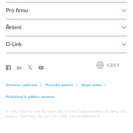
Pro firmu
Řešení
D‑Link
CZ|CS
Ochrana soukromí
Pravidla použití
Mapa webu
Přihlášení k odběru novinek
© 2012‑2025 D‑Link (Europe) Ltd. D-Link Česká republika, Building City
Empira, 15th floor, Na Strzi 65/1702, 140 62 PRAGUE 4