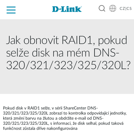
CZ|CS
Pro domácnost
Pro firmu
Pro průmysl
Kde koupit
Podpora
Zdroje
Partneři
Jak obnovit RAID1, pokud
selže disk na mém DNS-
320/321/323/325/320L?
Pokud disk v RAID1 selže, v sérii ShareCenter DNS-
320/321/323/325/320L zobrazí to kontrolka odpovídající jednotky,
která změní barvu na žlutou a obdržíte e-mail od DNS-
320/321/323/325/320L, s informaci, že disk selhal, pokud taková
funkčnost zůstala dříve nakonfigurována