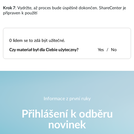
Krok 7
: Vydržte, až proces bude úspěšně dokončen. ShareCenter je
připraven k použití
0
lidem se to zdá být užitečné.
Czy materiał był dla Ciebie użyteczny?
Yes
No
Informace z první ruky
Přihlášení k odběru
novinek