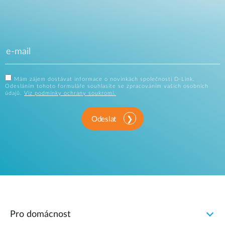
Mám zájem dostávat informace o novinkách společnosti D-Link.
Odesláním tohoto formuláře souhlasíte se zpracováním vašich osobních
údajů.
Viz podmínky ochrany soukromí.
Odeslat
Pro domácnost