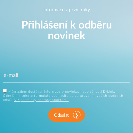
Informace z první ruky
Přihlášení k odběru
novinek
Mám zájem dostávat informace o novinkách společnosti D-Link.
Odesláním tohoto formuláře souhlasíte se zpracováním vašich osobních
údajů.
Viz podmínky ochrany soukromí.
Odeslat