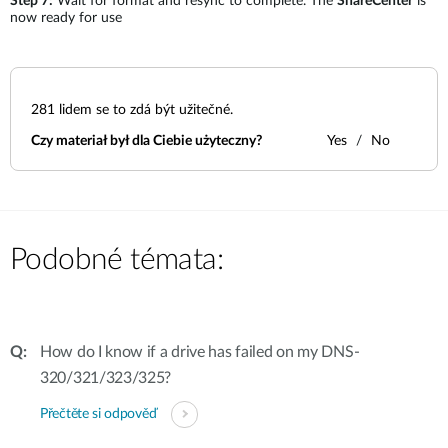
Step 7:
Wait for format and resync to complete. The
ShareCenter
is
now ready for use
281
lidem se to zdá být užitečné.
Czy materiał był dla Ciebie użyteczny?
Yes
No
Podobné témata:
How do I know if a drive has failed on my DNS-
320/321/323/325?
Přečtěte si odpověď