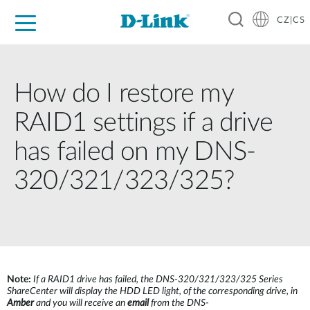
CZ|CS
Pro domácnost
Pro firmu
Pro průmysl
Kde koupit
Podpora
Zdroje
Partneři
How do I restore my
RAID1 settings if a drive
has failed on my DNS-
320/321/323/325?
Note:
If a RAID1 drive has failed, the DNS-320/321/323/325 Series
ShareCenter will display the HDD LED light, of the corresponding drive, in
Amber
and you will receive an
email
from the DNS-