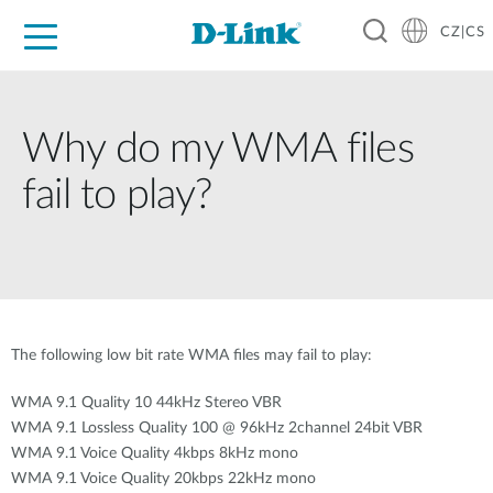
CZ|CS
Pro domácnost
Pro firmu
Pro průmysl
Kde koupit
Podpora
Zdroje
Partneři
Why do my WMA files
fail to play?
The following low bit rate WMA files may fail to play:
WMA 9.1 Quality 10 44kHz Stereo VBR
WMA 9.1 Lossless Quality 100 @ 96kHz 2channel 24bit VBR
WMA 9.1 Voice Quality 4kbps 8kHz mono
WMA 9.1 Voice Quality 20kbps 22kHz mono