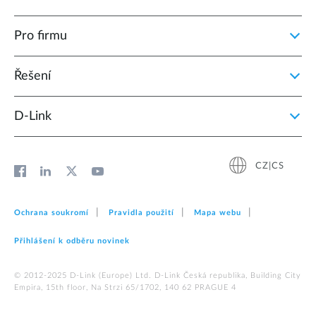
Pro firmu
Řešení
D‑Link
CZ|CS
Ochrana soukromí
Pravidla použití
Mapa webu
Přihlášení k odběru novinek
© 2012‑2025 D‑Link (Europe) Ltd. D-Link Česká republika, Building City
Empira, 15th floor, Na Strzi 65/1702, 140 62 PRAGUE 4