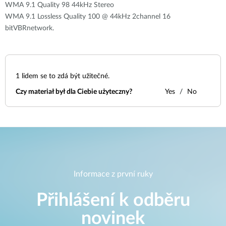
WMA 9.1 Quality 98 44kHz Stereo
WMA 9.1 Lossless Quality 100 @ 44kHz 2channel 16
bitVBRnetwork.
1
lidem se to zdá být užitečné.
Czy materiał był dla Ciebie użyteczny?
Yes
No
Informace z první ruky
Přihlášení k odběru
novinek