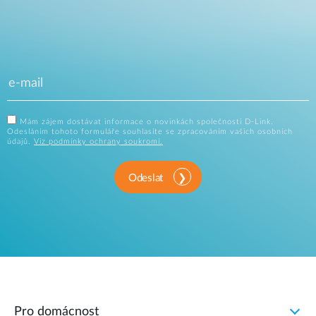
Mám zájem dostávat informace o novinkách společnosti D-Link.
Odesláním tohoto formuláře souhlasíte se zpracováním vašich osobních
údajů.
Viz podmínky ochrany soukromí.
Odeslat
Pro domácnost