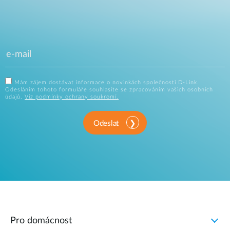
Mám zájem dostávat informace o novinkách společnosti D-Link.
Odesláním tohoto formuláře souhlasíte se zpracováním vašich osobních
údajů.
Viz podmínky ochrany soukromí.
Odeslat
Pro domácnost