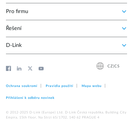
Pro firmu
Řešení
D‑Link
CZ|CS
Ochrana soukromí
Pravidla použití
Mapa webu
Přihlášení k odběru novinek
© 2012‑2025 D‑Link (Europe) Ltd. D-Link Česká republika, Building City
Empira, 15th floor, Na Strzi 65/1702, 140 62 PRAGUE 4