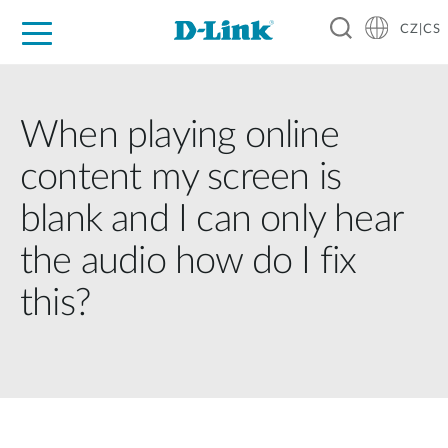
CZ|CS
Pro domácnost
Pro firmu
Pro průmysl
Kde koupit
Podpora
Zdroje
Partneři
When playing online
content my screen is
blank and I can only hear
the audio how do I fix
this?