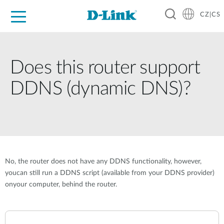
CZ|CS
Pro domácnost
Pro firmu
Pro průmysl
Kde koupit
Podpora
Zdroje
Partneři
Does this router support
DDNS (dynamic DNS)?
No, the router does not have any DDNS functionality, however,
youcan still run a DDNS script (available from your DDNS provider)
onyour computer, behind the router.