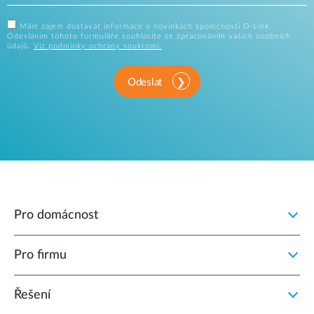
Mám zájem dostávat informace o novinkách společnosti D-Link.
Odesláním tohoto formuláře souhlasíte se zpracováním vašich osobních
údajů.
Viz podmínky ochrany soukromí.
Odeslat
Pro domácnost
Pro firmu
Řešení