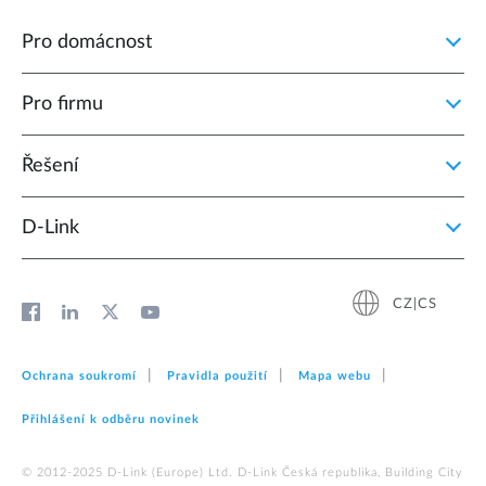
Pro domácnost
Pro firmu
Řešení
D‑Link
CZ|CS
Ochrana soukromí
Pravidla použití
Mapa webu
Přihlášení k odběru novinek
© 2012‑2025 D‑Link (Europe) Ltd. D-Link Česká republika, Building City