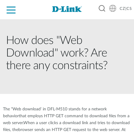
CZ|CS
Pro domácnost
Pro firmu
Pro průmysl
Kde koupit
Podpora
Zdroje
Partneři
How does "Web
Download" work? Are
there any constraints?
The "Web download' in DFL-M510 stands for a network
behaviorthat employs HTTP GET command to download files from a
web server.When a user clicks a download link and tries to download
files, thebrowser sends an HTTP GET request to the web server. At