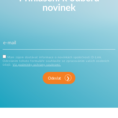
novinek
Mám zájem dostávat informace o novinkách společnosti D-Link.
Odesláním tohoto formuláře souhlasíte se zpracováním vašich osobních
údajů.
Viz podmínky ochrany soukromí.
Odeslat