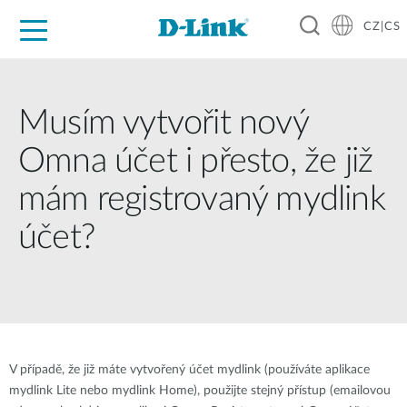
CZ|CS
Pro domácnost
Pro firmu
Pro průmysl
Kde koupit
Podpora
Zdroje
Partneři
Musím vytvořit nový
Omna účet i přesto, že již
mám registrovaný mydlink
účet?
V případě, že již máte vytvořený účet mydlink (používáte aplikace
mydlink Lite nebo mydlink Home), použijte stejný přístup (emailovou