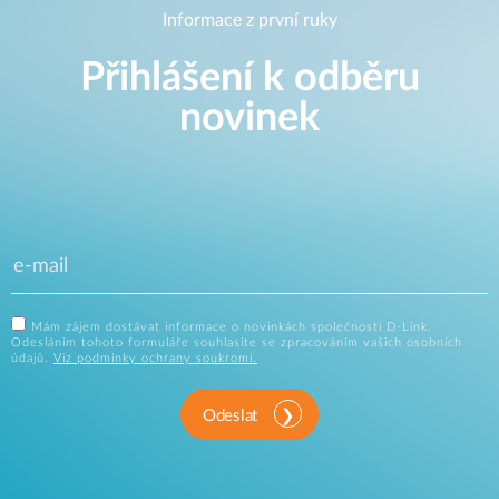
Informace z první ruky
Přihlášení k odběru
novinek
Mám zájem dostávat informace o novinkách společnosti D-Link.
Odesláním tohoto formuláře souhlasíte se zpracováním vašich osobních
údajů.
Viz podmínky ochrany soukromí.
Odeslat