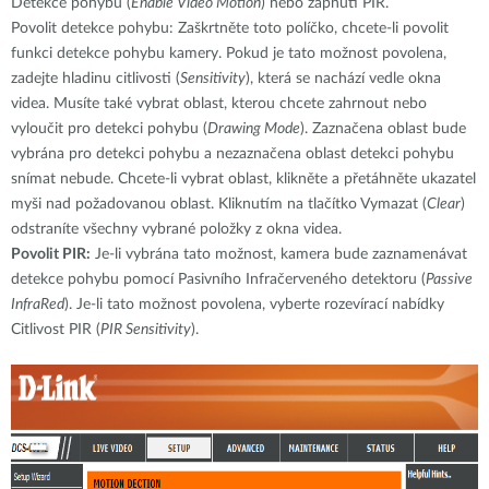
Detekce pohybu (
Enable Video Motion
) nebo zapnutí PIR.
Povolit detekce pohybu: Zaškrtněte toto políčko, chcete-li povolit
funkci detekce pohybu kamery. Pokud je tato možnost povolena,
zadejte hladinu citlivosti (
Sensitivity
), která se nachází vedle okna
videa. Musíte také vybrat oblast, kterou chcete zahrnout nebo
vyloučit pro detekci pohybu (
Drawing Mode
). Zaznačena oblast bude
vybrána pro detekci pohybu a nezaznačena oblast detekci pohybu
snímat nebude. Chcete-li vybrat oblast, klikněte a přetáhněte ukazatel
myši nad požadovanou oblast. Kliknutím na tlačítko Vymazat (
Clear
)
odstraníte všechny vybrané položky z okna videa.
Povolit PIR:
Je-li vybrána tato možnost, kamera bude zaznamenávat
detekce pohybu pomocí Pasivního Infračerveného detektoru (
Passive
InfraRed
). Je-li tato možnost povolena, vyberte rozevírací nabídky
Citlivost PIR (
PIR Sensitivity
).