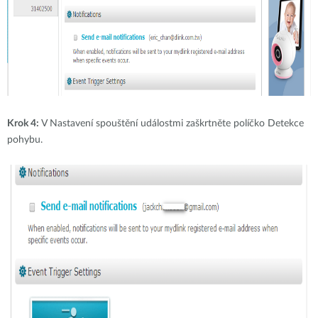
Krok 4:
V Nastavení spouštění událostmi zaškrtněte políčko Detekce
pohybu.