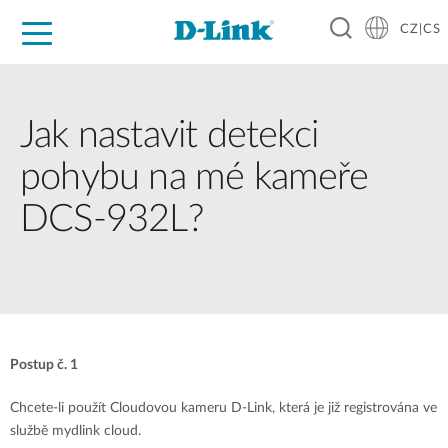
CZ|CS
Pro domácnost
Pro firmu
Pro průmysl
Kde koupit
Podpora
Zdroje
Partneři
Jak nastavit detekci
pohybu na mé kameře
DCS-932L?
Postup č. 1
Chcete-li použít Cloudovou kameru D-Link, která je již registrována ve
službě mydlink cloud.