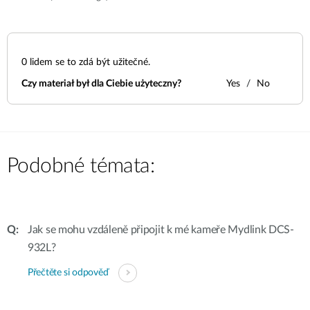
0
lidem se to zdá být užitečné.
Czy materiał był dla Ciebie użyteczny?
Yes
No
Podobné témata:
Jak se mohu vzdáleně připojit k mé kameře Mydlink DCS-
932L?
Přečtěte si odpověď