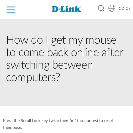
CZ|CS
Pro domácnost
Pro firmu
Pro průmysl
Kde koupit
Podpora
Zdroje
Partneři
How do I get my mouse
to come back online after
switching between
computers?
Press the Scroll Lock key twice then "m" (no quotes) to reset
themouse.