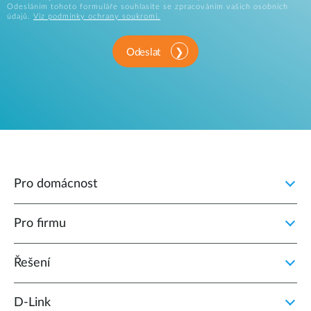
Odesláním tohoto formuláře souhlasíte se zpracováním vašich osobních
údajů.
Viz podmínky ochrany soukromí.
Odeslat
Pro domácnost
Pro firmu
Řešení
D‑Link