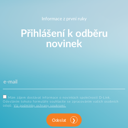
Informace z první ruky
Přihlášení k odběru
novinek
Mám zájem dostávat informace o novinkách společnosti D-Link.
Odesláním tohoto formuláře souhlasíte se zpracováním vašich osobních
údajů.
Viz podmínky ochrany soukromí.
Odeslat