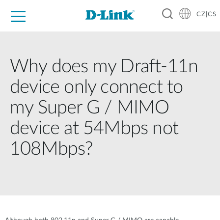
CZ|CS
Pro domácnost
Pro firmu
Pro průmysl
Kde koupit
Podpora
Zdroje
Partneři
Why does my Draft-11n
device only connect to
my Super G / MIMO
device at 54Mbps not
108Mbps?