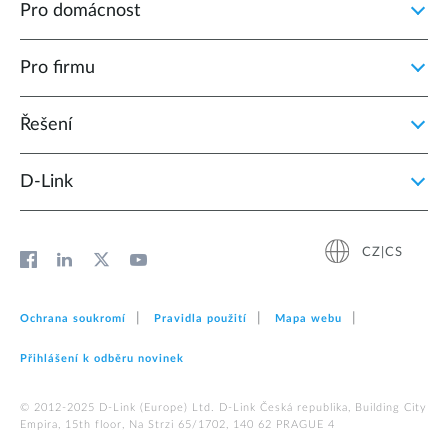
Pro domácnost
Pro firmu
Řešení
D‑Link
CZ|CS
Ochrana soukromí
Pravidla použití
Mapa webu
Přihlášení k odběru novinek
© 2012‑2025 D‑Link (Europe) Ltd. D-Link Česká republika, Building City
Empira, 15th floor, Na Strzi 65/1702, 140 62 PRAGUE 4