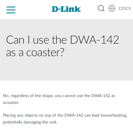
CZ|CS
Pro domácnost
Pro firmu
Pro průmysl
Kde koupit
Podpora
Zdroje
Partneři
Can I use the DWA-142
as a coaster?
No, regardless of the shape, you cannot use the DWA-142 as
acoaster.
Placing any objects on top of the DWA-142 can lead tooverheating,
potentially damaging the unit.