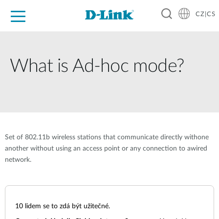
CZ|CS
Pro domácnost
Pro firmu
Pro průmysl
Kde koupit
Podpora
Zdroje
Partneři
What is Ad-hoc mode?
Set of 802.11b wireless stations that communicate directly withone
another without using an access point or any connection to awired
network.
10
lidem se to zdá být užitečné.