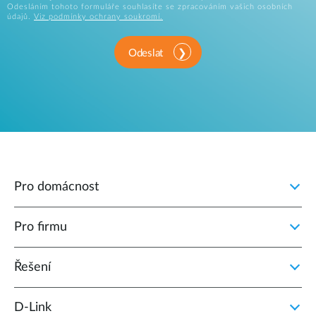
Odesláním tohoto formuláře souhlasíte se zpracováním vašich osobních
údajů.
Viz podmínky ochrany soukromí.
Odeslat
Pro domácnost
Pro firmu
Řešení
D‑Link