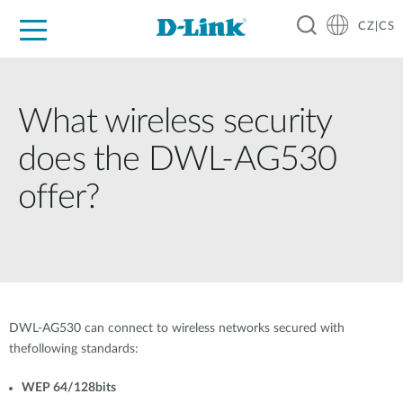
CZ|CS
Pro domácnost
Pro firmu
Pro průmysl
Kde koupit
Podpora
Zdroje
Partneři
What wireless security
does the DWL-AG530
offer?
DWL-AG530 can connect to wireless networks secured with
thefollowing standards:
WEP 64/128bits