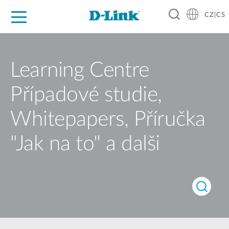
CZ|CS
Pro domácnost
Pro firmu
Pro průmysl
Kde koupit
Podpora
Zdroje
Partneři
Learning Centre
Případové studie,
Whitepapers, Příručka
"Jak na to" a dalši