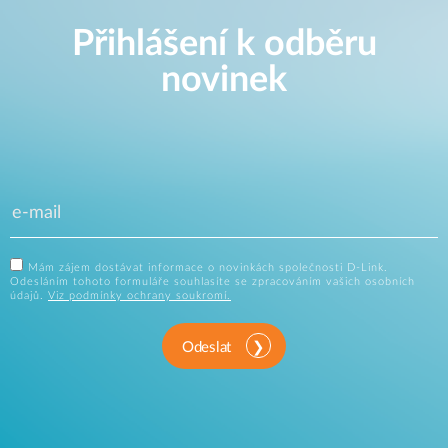
Přihlášení k odběru
novinek
Mám zájem dostávat informace o novinkách společnosti D-Link.
Odesláním tohoto formuláře souhlasíte se zpracováním vašich osobních
údajů.
Viz podmínky ochrany soukromí.
Odeslat