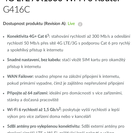
G416C
Dostupnost produktu (Revision A):
Live
1
Konektivita 4G+ Cat 6
:
stahování rychlostí až 300 Mb/s a odesílání
rychlostí 50 Mb/s přes sítě 4G LTE/3G s podporou Cat 6 pro rychlý
a spolehlivý přístup k internetu
Snadné nastavení, bez kabelu:
stačí vložit SIM kartu pro okamžitý
přístup k internetu
WAN Failover:
snadno přepne na záložní připojení k internetu,
pokud primární vypadne, čímž je zajištěno nepřerušené připojení
Připojte až 64 zařízení:
ideální pro domácnosti s více zařízeními,
stánky a dočasná pracoviště
2
Wi-Fi 6 rychlostí až 1,5 Gb/s
:
poskytuje vyšší rychlosti a lepší
výkon pro více zařízení doma nebo v kanceláři
5dBi antény pro vylepšenou konektivitu:
5dBi externí antény pro