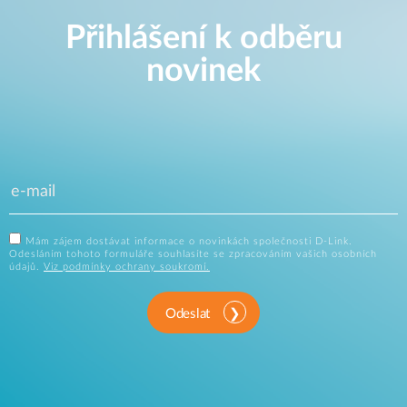
Přihlášení k odběru
novinek
Mám zájem dostávat informace o novinkách společnosti D-Link.
Odesláním tohoto formuláře souhlasíte se zpracováním vašich osobních
údajů.
Viz podmínky ochrany soukromí.
Odeslat