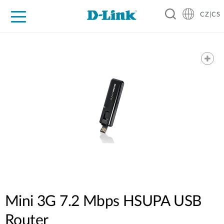
CZ|CS
Pro domácnost
Pro firmu
Pro průmysl
Kde koupit
Podpora
Zdroje
Partneři
Mini 3G 7.2 Mbps HSUPA USB
Router