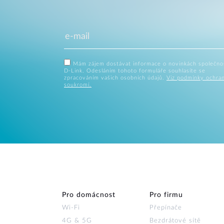
Mám zájem dostávat informace o novinkách společno
D-Link. Odesláním tohoto formuláře souhlasíte se
zpracováním vašich osobních údajů.
Viz podmínky ochra
soukromí.
Pro domácnost
Pro firmu
Wi‑Fi
Přepínače
4G & 5G
Bezdrátové sítě