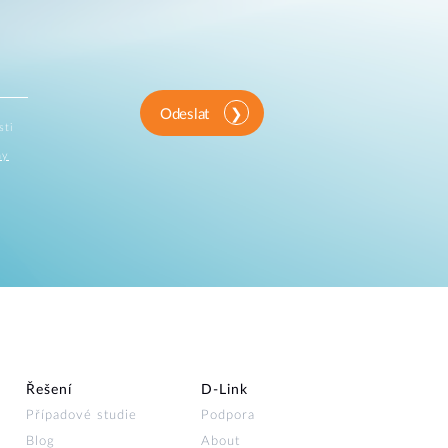
Odeslat
sti
ny
Řešení
D‑Link
Případové studie
Podpora
Blog
About