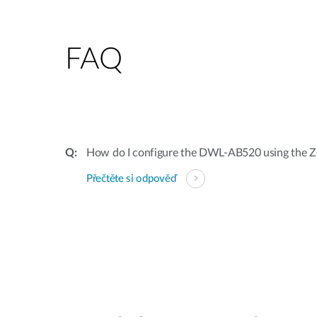
FAQ
How do I configure the DWL-AB520 using the Ze
Přečtěte si odpověď