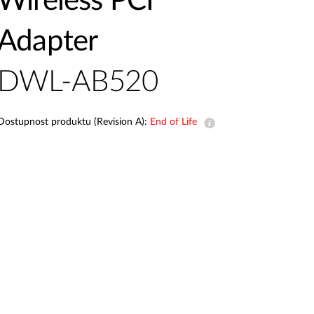
Wireless PCI
dohled
Adapter
Automatizace
budov
Inteligentní
DWL-AB520
sloupy
Dostupnost produktu (Revision A):
End of Life