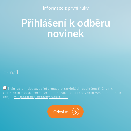
Informace z první ruky
Přihlášení k odběru
novinek
Mám zájem dostávat informace o novinkách společnosti D-Link.
Odesláním tohoto formuláře souhlasíte se zpracováním vašich osobních
údajů.
Viz podmínky ochrany soukromí.
Odeslat