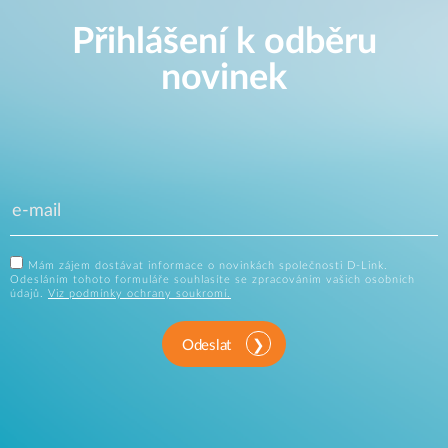
Přihlášení k odběru
novinek
Mám zájem dostávat informace o novinkách společnosti D-Link.
Odesláním tohoto formuláře souhlasíte se zpracováním vašich osobních
údajů.
Viz podmínky ochrany soukromí.
Odeslat