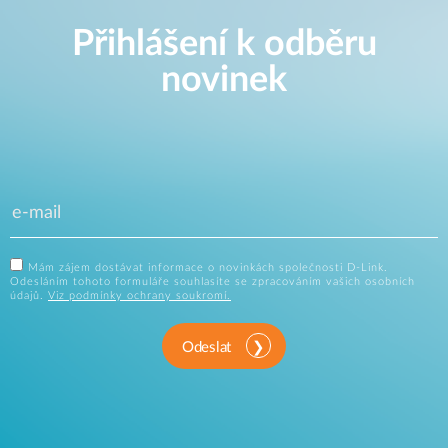
Přihlášení k odběru
novinek
Mám zájem dostávat informace o novinkách společnosti D-Link.
Odesláním tohoto formuláře souhlasíte se zpracováním vašich osobních
údajů.
Viz podmínky ochrany soukromí.
Odeslat