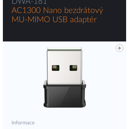
DWA-181
AC1300 Nano bezdrátový
MU-MIMO USB adaptér
Informace