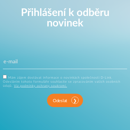
Přihlášení k odběru
novinek
Mám zájem dostávat informace o novinkách společnosti D-Link.
Odesláním tohoto formuláře souhlasíte se zpracováním vašich osobních
údajů.
Viz podmínky ochrany soukromí.
Odeslat