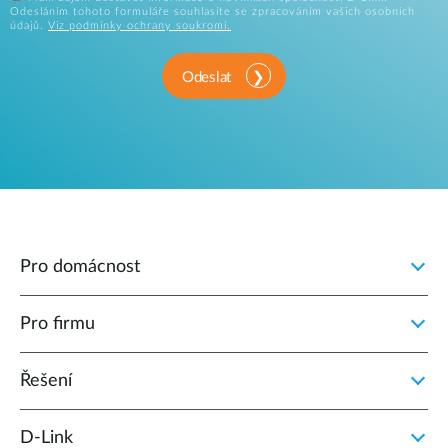
Odesláním tohoto formuláře souhlasíte se zpracováním vašich osobních
údajů.
Viz podmínky ochrany soukromí.
Odeslat
Pro domácnost
Pro firmu
Řešení
D‑Link