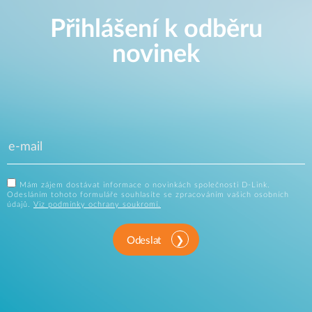
Přihlášení k odběru
novinek
Mám zájem dostávat informace o novinkách společnosti D-Link.
Odesláním tohoto formuláře souhlasíte se zpracováním vašich osobních
údajů.
Viz podmínky ochrany soukromí.
Odeslat