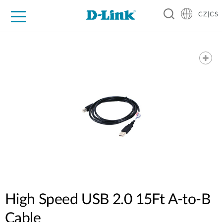
CZ|CS
Pro domácnost
Pro firmu
Pro průmysl
Kde koupit
Podpora
Zdroje
Partneři
High Speed USB 2.0 15Ft A-to-B
Cable