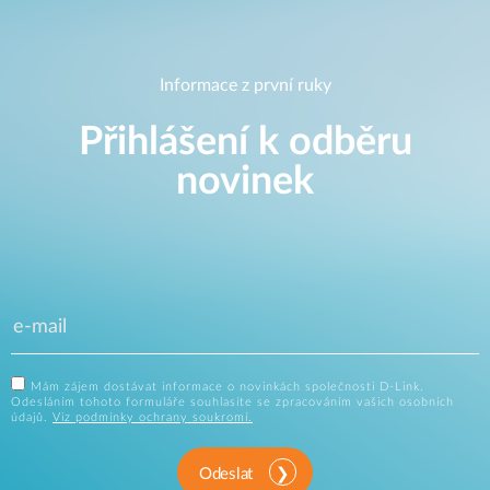
Informace z první ruky
Přihlášení k odběru
novinek
Mám zájem dostávat informace o novinkách společnosti D-Link.
Odesláním tohoto formuláře souhlasíte se zpracováním vašich osobních
údajů.
Viz podmínky ochrany soukromí.
Odeslat