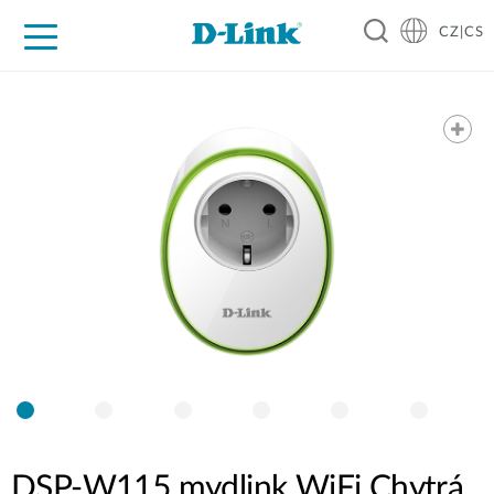
CZ|CS
Pro domácnost
Pro firmu
Pro průmysl
Kde koupit
Podpora
Zdroje
Partneři
DSP‑W115 mydlink WiFi Chytrá