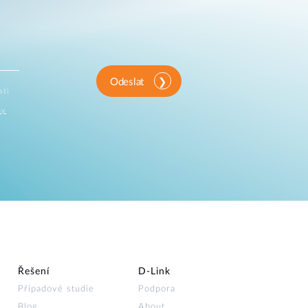
Odeslat
sti
ny
Řešení
D‑Link
Případové studie
Podpora
Blog
About