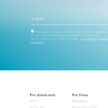
Mám zájem dostávat informace o novinkách společno
D-Link. Odesláním tohoto formuláře souhlasíte se
zpracováním vašich osobních údajů.
Viz podmínky ochra
soukromí.
Pro domácnost
Pro firmu
Wi‑Fi
Přepínače
4G & 5G
Bezdrátové sítě