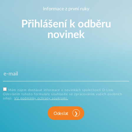
Informace z první ruky
Přihlášení k odběru
novinek
Mám zájem dostávat informace o novinkách společnosti D-Link.
Odesláním tohoto formuláře souhlasíte se zpracováním vašich osobních
údajů.
Viz podmínky ochrany soukromí.
Odeslat