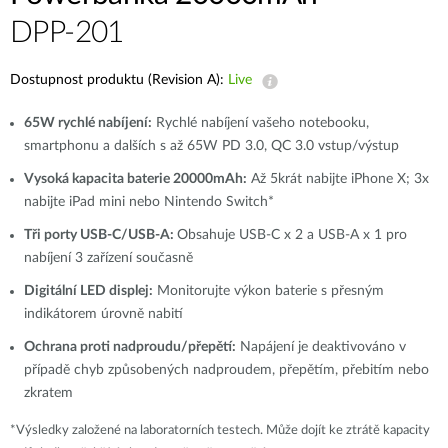
DPP-201
Dostupnost produktu (Revision A):
Live
65W rychlé nabíjení:
Rychlé nabíjení vašeho notebooku,
smartphonu a dalších s až 65W PD 3.0, QC 3.0 vstup/výstup
Vysoká kapacita baterie 20000mAh:
Až 5krát nabijte iPhone X; 3x
nabijte iPad mini nebo Nintendo Switch*
Tři porty USB-C/USB-A:
Obsahuje USB-C x 2 a USB-A x 1 pro
nabíjení 3 zařízení současně
Digitální LED displej:
Monitorujte výkon baterie s přesným
indikátorem úrovně nabití
Ochrana proti nadproudu/přepětí:
Napájení je deaktivováno v
případě chyb způsobených nadproudem, přepětím, přebitím nebo
zkratem
*Výsledky založené na laboratorních testech. Může dojít ke ztrátě kapacity