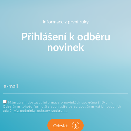
Informace z první ruky
Přihlášení k odběru
novinek
Mám zájem dostávat informace o novinkách společnosti D-Link.
Odesláním tohoto formuláře souhlasíte se zpracováním vašich osobních
údajů.
Viz podmínky ochrany soukromí.
Odeslat