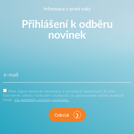
Informace z první ruky
Přihlášení k odběru
novinek
Mám zájem dostávat informace o novinkách společnosti D-Link.
Odesláním tohoto formuláře souhlasíte se zpracováním vašich osobních
údajů.
Viz podmínky ochrany soukromí.
Odeslat