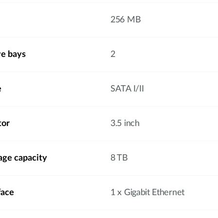
256 MB
ve bays
2
e
SATA I/II
tor
3.5 inch
ge capacity
8 TB
face
1 x Gigabit Ethernet