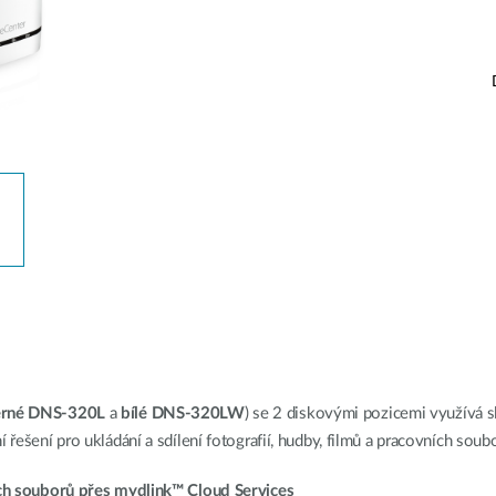
erné DNS-320L
a
bílé DNS-320LW
) se 2 diskovými pozicemi využívá 
 řešení pro ukládání a sdílení fotografií, hudby, filmů a pracovních soub
ších souborů přes mydlink™ Cloud Services