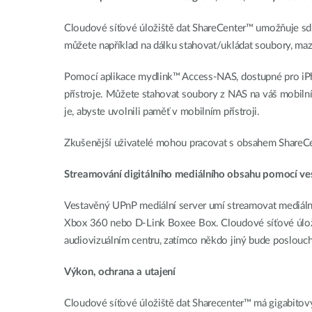
Cloudové síťové úložiště dat ShareCenter™ umožňuje sdíle
můžete například na dálku stahovat/ukládat soubory, maz
Pomocí aplikace mydlink™ Access-NAS, dostupné pro iPho
přístroje. Můžete stahovat soubory z NAS na váš mobilní
je, abyste uvolnili paměť v mobilním přístroji.
Zkušenější uživatelé mohou pracovat s obsahem ShareCe
Streamování digitálního mediálního obsahu pomocí ve
Vestavěný UPnP mediální server umí streamovat mediální 
Xbox 360 nebo D-Link Boxee Box. Cloudové síťové úloži
audiovizuálním centru, zatímco někdo jiný bude poslouc
Výkon, ochrana a utajení
Cloudové síťové úložiště dat Sharecenter™ má gigabitový