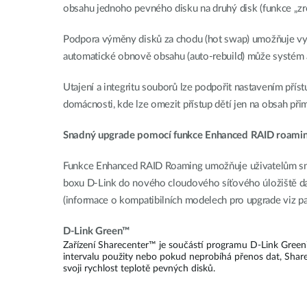
obsahu jednoho pevného disku na druhý disk (funkce „zrca
Podpora výměny disků za chodu (hot swap) umožňuje vym
automatické obnově obsahu (auto-rebuild) může systém a
Utajení a integritu souborů lze podpořit nastavením příst
domácnosti, kde lze omezit přístup dětí jen na obsah při
Snadný upgrade pomocí funkce Enhanced RAID roami
Funkce Enhanced RAID Roaming umožňuje uživatelům sna
boxu D-Link do nového cloudového síťového úložiště dat
(informace o kompatibilních modelech pro upgrade viz pa
D-Link Green™
Zařízení Sharecenter™ je součástí programu D-Link Green
intervalu použity nebo pokud neprobíhá přenos dat, Sharec
svoji rychlost teplotě pevných disků.