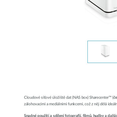
Jednoduché
inteligentní
přepínače
Nespravované
přepínače
PoE
přepínače
Příslušenství
Správa
Kde koupit
Mediální
Cloudová
konvertory
správa sítě
Aktivní
Síťové
opticka
kontroléry
DAC kabely
Cloudové síťové úložiště dat (NAS box) Sharecenter™ (
č
PoE
zálohovacími a mediálními funkcemi, což z něj dělá ideální
adaptéry
Snadné použití a sdílení fotografií, filmů, hudby a dal