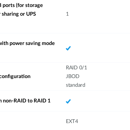
ports (for storage
r sharing or UPS
1
with power saving mode
RAID 0/1
 configuration
JBOD
standard
n non-RAID to RAID 1
EXT4