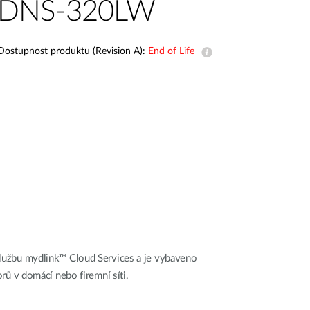
DNS-320LW
dohled
Automatizace
budov
Dostupnost produktu (Revision A):
End of Life
Inteligentní
sloupy
službu mydlink™ Cloud Services a je vybaveno
orů v domácí nebo firemní síti.