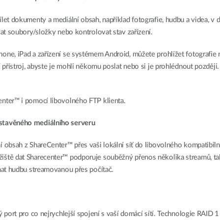
t dokumenty a mediální obsah, například fotografie, hudbu a videa, v d
at soubory/složky nebo kontrolovat stav zařízení.
ne, iPad a zařízení se systémem Android, můžete prohlížet fotografie 
 přístroj, abyste je mohli někomu poslat nebo si je prohlédnout později
nter™ i pomocí libovolného FTP klienta.
stavěného mediálního serveru
obsah z ShareCenter™ přes vaši lokální síť do libovolného kompatibilní
ště dat Sharecenter™ podporuje souběžný přenos několika streamů, tak
hat hudbu streamovanou přes počítač.
 port pro co nejrychlejší spojení s vaší domácí sítí. Technologie RAID 