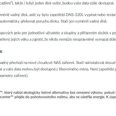
dlení“), takže i když jeden disk selže, budou vaše data stále dostupná.
ěnit vadný disk, aniž vy bylo zapotřebí DNS-320L vypínat nebo restar
utomaticky překonat poruchu disku. Stačí jen vyměnit vadný disk.
upových práv pro jednotlivé uživatele a skupiny a přiřazením složek s po
měřený jejich věku a zajistit, že nikdo nemůže neoprávněně vymazat důle
ng
dný přechod na nové cloudové NAS zařízení. Stačí nainstalovat dosud
 a vaše data mohou být dostupná z libovolného místa. Není zapotřebí p
rametry zařízení).
™, který nabízí ekologicky šetrné alternativy bez omezení výkonu: poku
enter™ přejde do pohotovostního režimu, aby se ušetřila energie. K úspor