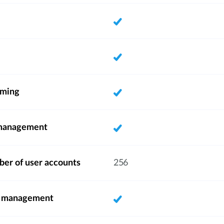
aming
 management
r of user accounts
256
t management