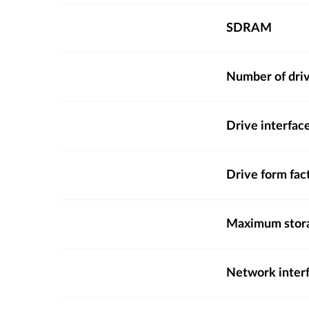
SDRAM
Number of dri
Drive interfac
Drive form fac
Maximum stora
Network inter