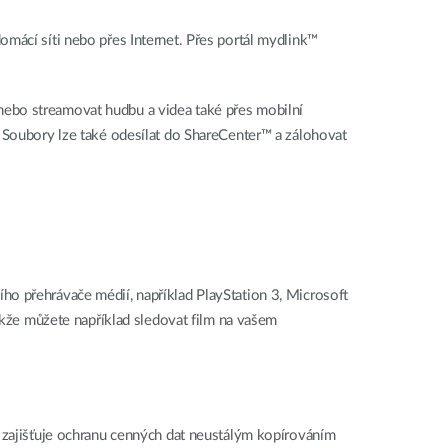
omácí síti nebo přes Internet. Přes portál mydlink™
nebo streamovat hudbu a videa také přes mobilní
. Soubory lze také odesílat do ShareCenter™ a zálohovat
ho přehrávače médií, například PlayStation 3, Microsoft
že můžete například sledovat film na vašem
1 zajišťuje ochranu cenných dat neustálým kopírováním