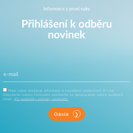
Informace z první ruky
Přihlášení k odběru
novinek
Mám zájem dostávat informace o novinkách společnosti D-Link.
Odesláním tohoto formuláře souhlasíte se zpracováním vašich osobních
údajů.
Viz podmínky ochrany soukromí.
Odeslat