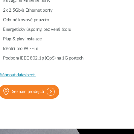
5x Gigabit Ethernet porty
dohled
2x 2.5Gb/s Ethernet porty
Automatizace
Odolné kovové pouzdro
budov
Energeticky úsporný, bez ventilátoru
Inteligentní
sloupy
Plug & play instalace
Ideální pro Wi-Fi 6
Podpora IEEE 802.1p (QoS) na 1G portech
Stáhnout datasheet.
Seznam prodejců