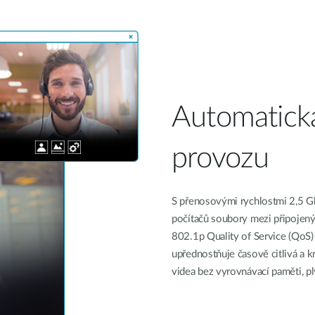
Automatická
provozu
S přenosovými rychlostmi 2,5 G
počítačů soubory mezi připojen
802.1p Quality of Service (QoS)
upřednostňuje časově citlivá a k
videa bez vyrovnávací paměti, p