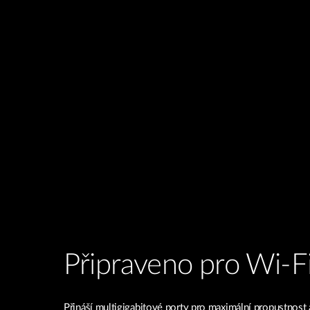
Připraveno pro Wi-F
Přináší multigigabitové porty pro maximální propustnost 