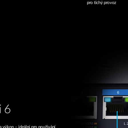
pro tichý provoz
i 6
a výkon – ideální pro používání